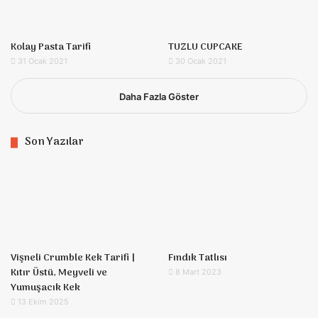
Kolay Pasta Tarifi
TUZLU CUPCAKE
31 Ocak 2021
30 Ocak 2021
Daha Fazla Göster
Son Yazılar
Vişneli Crumble Kek Tarifi |
Fındık Tatlısı
Kıtır Üstü, Meyveli ve
8 Mart 2023
Yumuşacık Kek
13 Ekim 2025