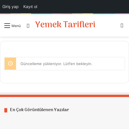
Giriş yap
Kayıt ol
Yemek Tarifleri
A
Giriş Yap
Menü
Güncelleme yükleniyor. Lütfen bekleyin.
En Çok Görüntülenen Yazılar