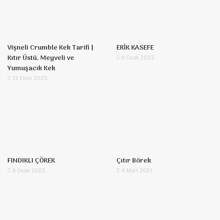
Vişneli Crumble Kek Tarifi |
ERİK KASEFE
Kıtır Üstü, Meyveli ve
9 Ocak 2023
Yumuşacık Kek
13 Ekim 2025
FINDIKLI ÇÖREK
Çıtır Börek
8 Ocak 2023
4 Mart 2021