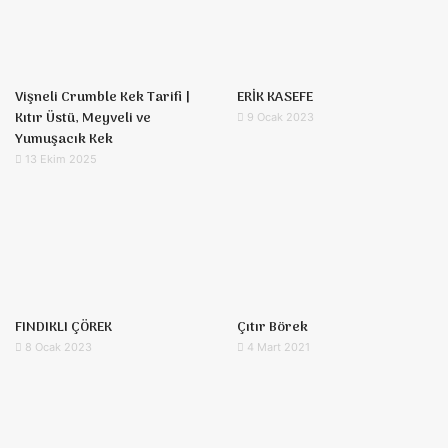
Vişneli Crumble Kek Tarifi |
ERİK KASEFE
Kıtır Üstü, Meyveli ve
9 Ocak 2023
Yumuşacık Kek
13 Ekim 2025
FINDIKLI ÇÖREK
Çıtır Börek
8 Ocak 2023
4 Mart 2021