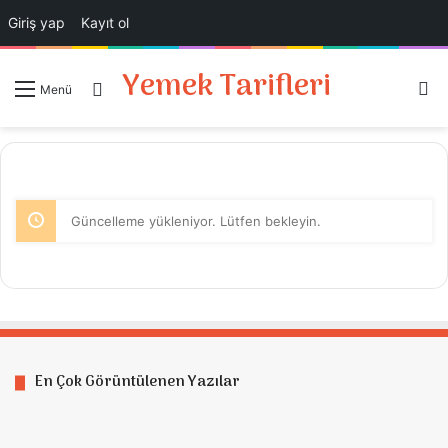
Giriş yap
Kayıt ol
Yemek Tarifleri
A
Giriş Yap
Menü
Güncelleme yükleniyor. Lütfen bekleyin.
En Çok Görüntülenen Yazılar