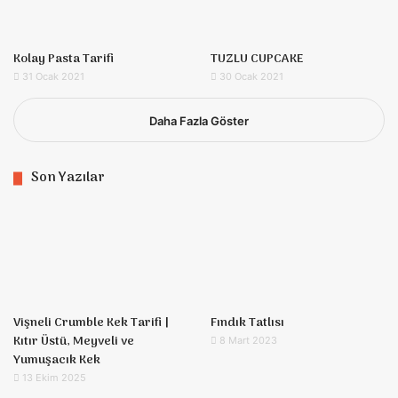
Kolay Pasta Tarifi
TUZLU CUPCAKE
31 Ocak 2021
30 Ocak 2021
Daha Fazla Göster
Son Yazılar
Vişneli Crumble Kek Tarifi |
Fındık Tatlısı
Kıtır Üstü, Meyveli ve
8 Mart 2023
Yumuşacık Kek
13 Ekim 2025