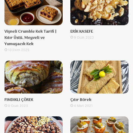
Vişneli Crumble Kek Tarifi |
ERİK KASEFE
Kıtır Üstü, Meyveli ve
9 Ocak 2023
Yumuşacık Kek
13 Ekim 2025
FINDIKLI ÇÖREK
Çıtır Börek
8 Ocak 2023
4 Mart 2021