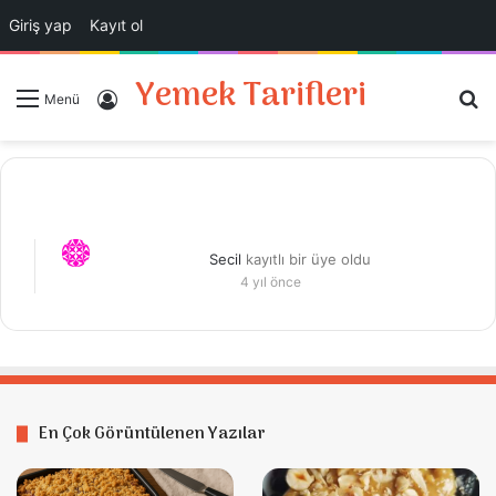
Giriş yap
Kayıt ol
Yemek Tarifleri
A
Giriş Yap
Menü
Secil
kayıtlı bir üye oldu
4 yıl önce
En Çok Görüntülenen Yazılar