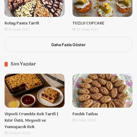
Kolay Pasta Tarifi
TUZLU CUPCAKE
31 Ocak 2021
30 Ocak 2021
Daha Fazla Göster
Son Yazılar
Vişneli Crumble Kek Tarifi |
Fındık Tatlısı
Kıtır Üstü, Meyveli ve
8 Mart 2023
Yumuşacık Kek
13 Ekim 2025