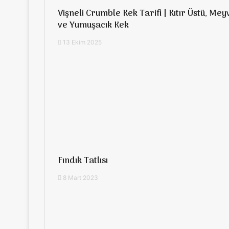
Vişneli Crumble Kek Tarifi | Kıtır Üstü, Mey
ve Yumuşacık Kek
13 Ekim 2025
Fındık Tatlısı
8 Mart 2023