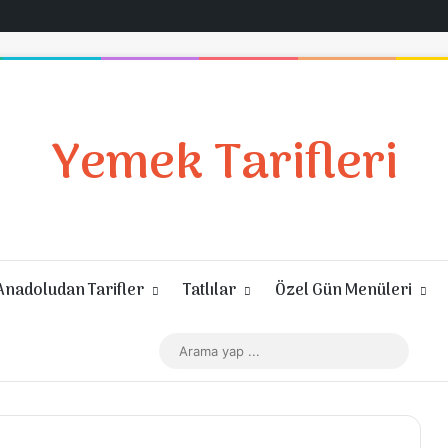
Yemek Tarifleri
Anadoludan Tarifler
Tatlılar
Özel Gün Menüleri
Giriş Yap
Rastgele Makale
Kenar Bölmesi
Dış görünümü değiştir
Arama
yap
...