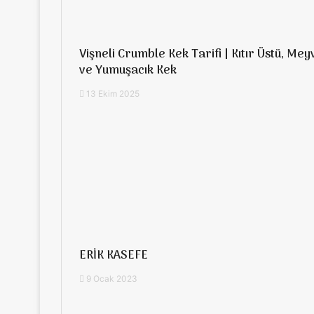
Vişneli Crumble Kek Tarifi | Kıtır Üstü, Mey
ve Yumuşacık Kek
13 Ekim 2025
ERİK KASEFE
9 Ocak 2023