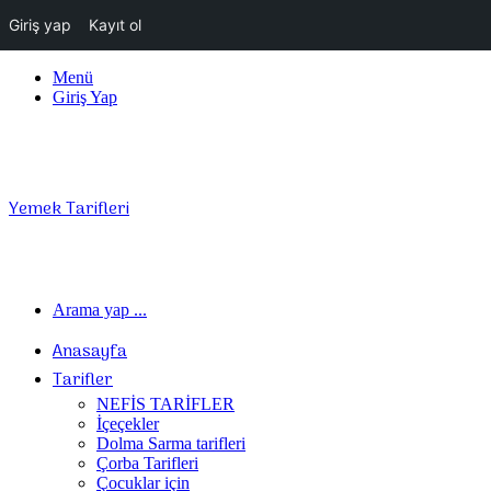
Giriş yap
Kayıt ol
Menü
Giriş Yap
Yemek Tarifleri
Arama yap ...
Anasayfa
Tarifler
NEFİS TARİFLER
İçeçekler
Dolma Sarma tarifleri
Çorba Tarifleri
Çocuklar için