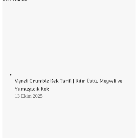
Vişneli Crumble Kek Tarifi | Kıtır Üstü, Meyveli ve
Yumuşacık Kek
13 Ekim 2025