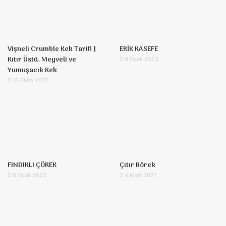
Vişneli Crumble Kek Tarifi |
ERİK KASEFE
Kıtır Üstü, Meyveli ve
9 Ocak 2023
Yumuşacık Kek
13 Ekim 2025
FINDIKLI ÇÖREK
Çıtır Börek
8 Ocak 2023
4 Mart 2021