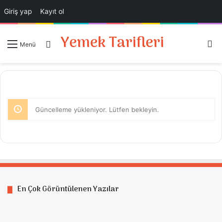
Giriş yap
Kayıt ol
Yemek Tarifleri
A
Giriş Yap
Menü
Güncelleme yükleniyor. Lütfen bekleyin.
En Çok Görüntülenen Yazılar