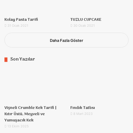
Kolay Pasta Tarifi
TUZLU CUPCAKE
31 Ocak 2021
30 Ocak 2021
Daha Fazla Göster
Son Yazılar
Vişneli Crumble Kek Tarifi |
Fındık Tatlısı
Kıtır Üstü, Meyveli ve
8 Mart 2023
Yumuşacık Kek
13 Ekim 2025