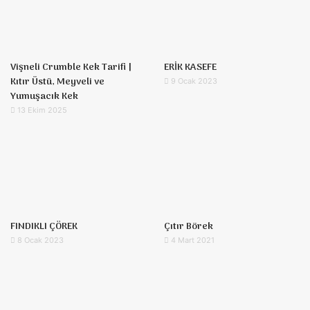
Vişneli Crumble Kek Tarifi |
ERİK KASEFE
Kıtır Üstü, Meyveli ve
9 Ocak 2023
Yumuşacık Kek
13 Ekim 2025
FINDIKLI ÇÖREK
Çıtır Börek
8 Ocak 2023
4 Mart 2021