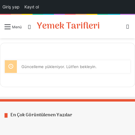
Giriş yap
Kayıt ol
Yemek Tarifleri
A
Giriş Yap
Menü
Güncelleme yükleniyor. Lütfen bekleyin.
En Çok Görüntülenen Yazılar