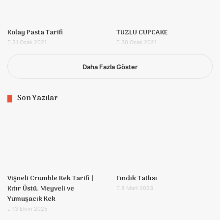
Kolay Pasta Tarifi
TUZLU CUPCAKE
31 Ocak 2021
30 Ocak 2021
Daha Fazla Göster
Son Yazılar
Vişneli Crumble Kek Tarifi |
Fındık Tatlısı
Kıtır Üstü, Meyveli ve
8 Mart 2023
Yumuşacık Kek
13 Ekim 2025