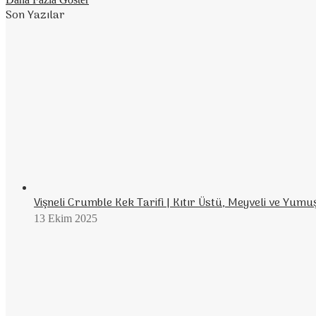
Son Yazılar
Vişneli Crumble Kek Tarifi | Kıtır Üstü, Meyveli ve Yumu
13 Ekim 2025