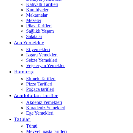
Kahvaltı Tarifleri
Kurabiyeler
Makarnalar
Mezeler
Pilav Tarifleri
Sağlıklı Yaşam
Salatalar
Ana Yemekler
Et yemekleri
Izgara Yemekleri
Sebze Yemekleri
Vejeteryan Yemekler
Hamurişi
Ekmek Tarifleri
Pizza Tarifleri
Poğaca tarifleri
Anadoludan Tarifler
Akdeniz Yemekleri
Karadeniz Yemekleri
Ege Yemekleri
Tatlılar
Tümü
Meyveli pasta tarifleri