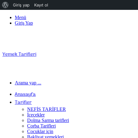
WordPress
Giriş yap
Kayıt ol
hakkında
Menü
Giriş Yap
Yemek Tarifleri
Arama yap ...
Anasayfa
Tarifler
NEFİS TARİFLER
İçeçekler
Dolma Sarma tarifleri
Çorba Tarifleri
Çocuklar için
Bakliyat yemekleri