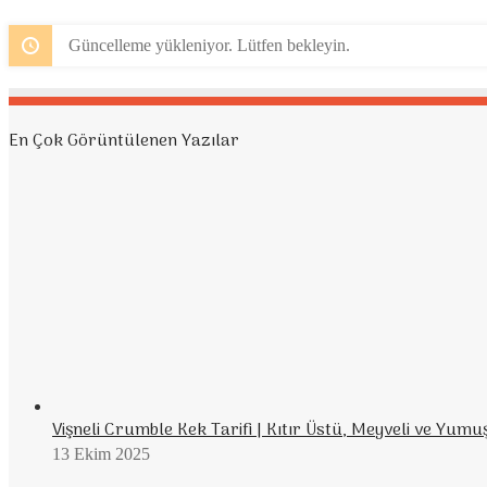
Güncelleme yükleniyor. Lütfen bekleyin.
En Çok Görüntülenen Yazılar
Vişneli Crumble Kek Tarifi | Kıtır Üstü, Meyveli ve Yumu
13 Ekim 2025