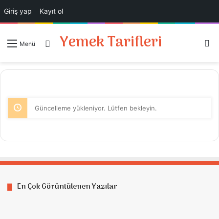
Giriş yap
Kayıt ol
Yemek Tarifleri
A
Giriş Yap
Menü
Güncelleme yükleniyor. Lütfen bekleyin.
En Çok Görüntülenen Yazılar