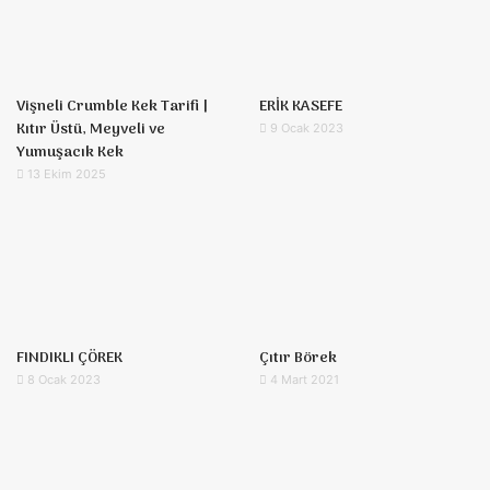
Vişneli Crumble Kek Tarifi |
ERİK KASEFE
Kıtır Üstü, Meyveli ve
9 Ocak 2023
Yumuşacık Kek
13 Ekim 2025
FINDIKLI ÇÖREK
Çıtır Börek
8 Ocak 2023
4 Mart 2021