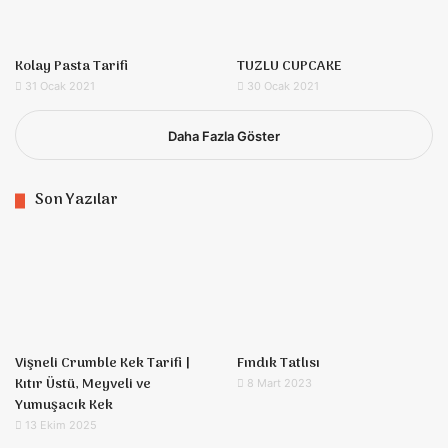
Kolay Pasta Tarifi
TUZLU CUPCAKE
31 Ocak 2021
30 Ocak 2021
Daha Fazla Göster
Son Yazılar
Vişneli Crumble Kek Tarifi |
Fındık Tatlısı
Kıtır Üstü, Meyveli ve
8 Mart 2023
Yumuşacık Kek
13 Ekim 2025