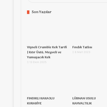
Son Yazılar
Vişneli Crumble Kek Tarifi
Fındık Tatlısı
| Kıtır Üstü, Meyveli ve
8 Mart 2023
Yumuşacık Kek
13 Ekim 2025
FINDIKLI KAKAOLU
LÜBNAN USULU
KURABİYE
KAHVALTILIK