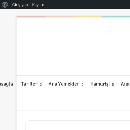
WordPress
Giriş yap
Kayıt ol
hakkında
asayfa
Tarifler
Ana Yemekler
Hamurişi
Anad