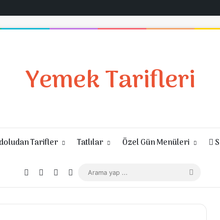
Yemek Tarifleri
oludan Tarifler
Tatlılar
Özel Gün Menüleri
S
Giriş Yap
Rastgele Makale
Kenar Bölmesi
Dış görünümü değiştir
Arama
yap
...