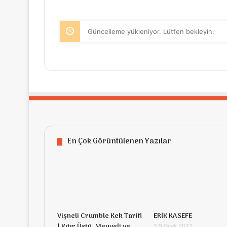
Güncelleme yükleniyor. Lütfen bekleyin.
En Çok Görüntülenen Yazılar
Vişneli Crumble Kek Tarifi
ERİK KASEFE
| Kıtır Üstü, Meyveli ve
9 Ocak 2023