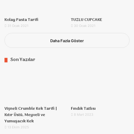
Kolay Pasta Tarifi
TUZLU CUPCAKE
31 Ocak 2021
30 Ocak 2021
Daha Fazla Göster
Son Yazılar
Vişneli Crumble Kek Tarifi |
Fındık Tatlısı
Kıtır Üstü, Meyveli ve
8 Mart 2023
Yumuşacık Kek
13 Ekim 2025