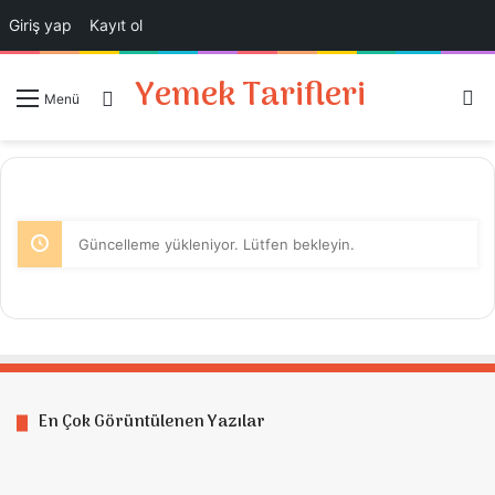
Giriş yap
Kayıt ol
Yemek Tarifleri
A
Giriş Yap
Menü
Güncelleme yükleniyor. Lütfen bekleyin.
En Çok Görüntülenen Yazılar