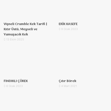
Vişneli Crumble Kek Tarifi |
ERİK KASEFE
Kıtır Üstü, Meyveli ve
9 Ocak 2023
Yumuşacık Kek
13 Ekim 2025
FINDIKLI ÇÖREK
Çıtır Börek
8 Ocak 2023
4 Mart 2021