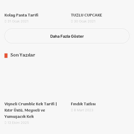
Kolay Pasta Tarifi
TUZLU CUPCAKE
31 Ocak 2021
30 Ocak 2021
Daha Fazla Göster
Son Yazılar
Vişneli Crumble Kek Tarifi |
Fındık Tatlısı
Kıtır Üstü, Meyveli ve
8 Mart 2023
Yumuşacık Kek
13 Ekim 2025