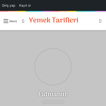
Giriş yap
Kayıt ol
Yemek Tarifleri
A
Giriş Yap
Menü
Fatmanur
@fatmanurdnc