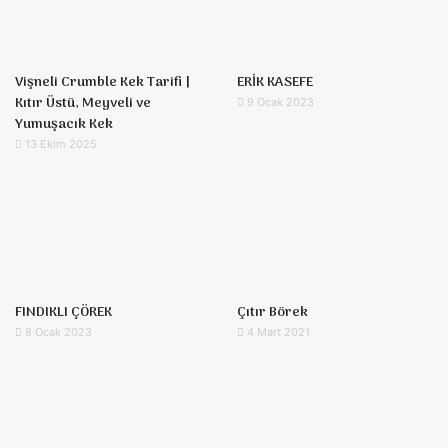
Vişneli Crumble Kek Tarifi |
ERİK KASEFE
Kıtır Üstü, Meyveli ve
9 Ocak 2023
Yumuşacık Kek
13 Ekim 2025
FINDIKLI ÇÖREK
Çıtır Börek
8 Ocak 2023
4 Mart 2021