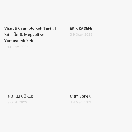
Vişneli Crumble Kek Tarifi |
ERİK KASEFE
Kıtır Üstü, Meyveli ve
9 Ocak 2023
Yumuşacık Kek
13 Ekim 2025
FINDIKLI ÇÖREK
Çıtır Börek
8 Ocak 2023
4 Mart 2021