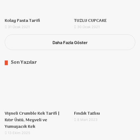
Kolay Pasta Tarifi
TUZLU CUPCAKE
31 Ocak 2021
30 Ocak 2021
Daha Fazla Göster
Son Yazılar
Vişneli Crumble Kek Tarifi |
Fındık Tatlısı
Kıtır Üstü, Meyveli ve
8 Mart 2023
Yumuşacık Kek
13 Ekim 2025