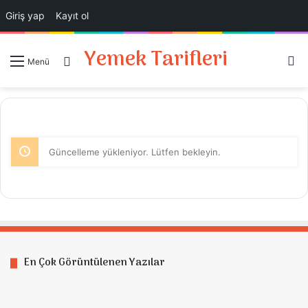
Giriş yap
Kayıt ol
Yemek Tarifleri
A
Giriş Yap
Menü
Güncelleme yükleniyor. Lütfen bekleyin.
En Çok Görüntülenen Yazılar