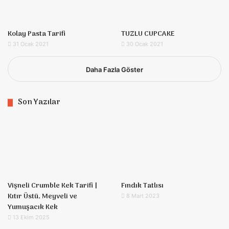
Kolay Pasta Tarifi
TUZLU CUPCAKE
31 Ocak 2021
30 Ocak 2021
Daha Fazla Göster
Son Yazılar
Vişneli Crumble Kek Tarifi |
Fındık Tatlısı
Kıtır Üstü, Meyveli ve
8 Mart 2023
Yumuşacık Kek
13 Ekim 2025