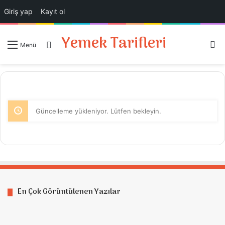
Giriş yap
Kayıt ol
Yemek Tarifleri
A
Giriş Yap
Menü
Güncelleme yükleniyor. Lütfen bekleyin.
En Çok Görüntülenen Yazılar