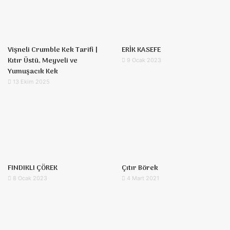
Vişneli Crumble Kek Tarifi |
ERİK KASEFE
Kıtır Üstü, Meyveli ve
9 Ocak 2023
Yumuşacık Kek
13 Ekim 2025
FINDIKLI ÇÖREK
Çıtır Börek
8 Ocak 2023
4 Mart 2021