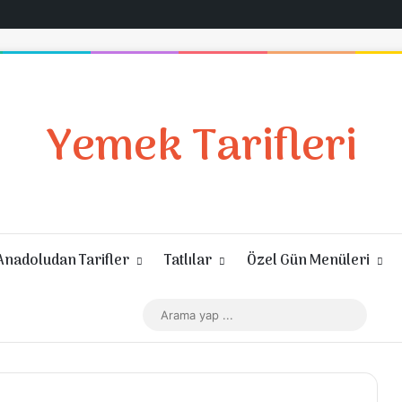
Yemek Tarifleri
Anadoludan Tarifler
Tatlılar
Özel Gün Menüleri
Giriş Yap
Rastgele Makale
Kenar Bölmesi
Dış görünümü değiştir
Arama
yap
...