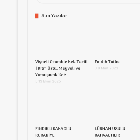
Son Yazılar
Vişneli Crumble Kek Tarifi
Fındık Tatlısı
| Kıtır Üstü, Meyveli ve
8 Mart 2023
Yumuşacık Kek
13 Ekim 2025
FINDIKLI KAKAOLU
LÜBNAN USULU
KURABİYE
KAHVALTILIK