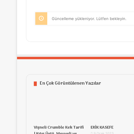
Güncelleme yükleniyor. Lütfen bekleyin.
En Çok Görüntülenen Yazılar
Vişneli Crumble Kek Tarifi
ERİK KASEFE
| Kıtır Üstü, Meyveli ve
9 Ocak 2023