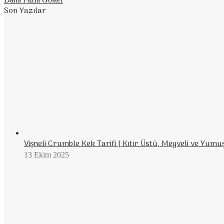
Son Yazılar
Vişneli Crumble Kek Tarifi | Kıtır Üstü, Meyveli ve Yumu
13 Ekim 2025