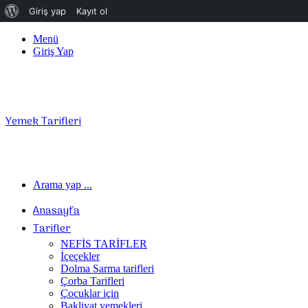
WordPress
Giriş yap
Kayıt ol
hakkında
Menü
Giriş Yap
Yemek Tarifleri
Arama yap ...
Anasayfa
Tarifler
NEFİS TARİFLER
İçeçekler
Dolma Sarma tarifleri
Çorba Tarifleri
Çocuklar için
Bakliyat yemekleri