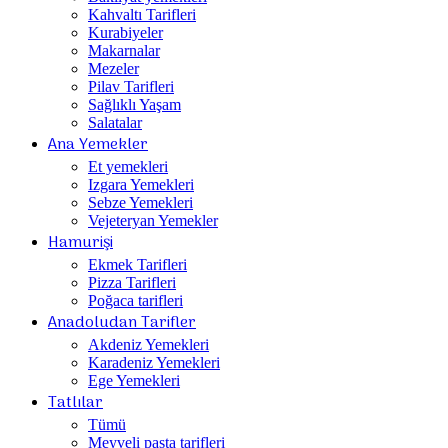
Kahvaltı Tarifleri
Kurabiyeler
Makarnalar
Mezeler
Pilav Tarifleri
Sağlıklı Yaşam
Salatalar
Ana Yemekler
Et yemekleri
Izgara Yemekleri
Sebze Yemekleri
Vejeteryan Yemekler
Hamurişi
Ekmek Tarifleri
Pizza Tarifleri
Poğaca tarifleri
Anadoludan Tarifler
Akdeniz Yemekleri
Karadeniz Yemekleri
Ege Yemekleri
Tatlılar
Tümü
Meyveli pasta tarifleri