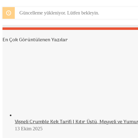
Güncelleme yükleniyor. Lütfen bekleyin.
En Çok Görüntülenen Yazılar
Vişneli Crumble Kek Tarifi | Kıtır Üstü, Meyveli ve Yumu
13 Ekim 2025