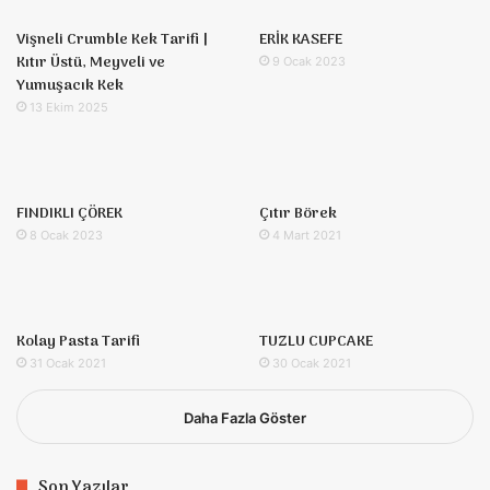
Vişneli Crumble Kek Tarifi |
ERİK KASEFE
Kıtır Üstü, Meyveli ve
9 Ocak 2023
Yumuşacık Kek
13 Ekim 2025
FINDIKLI ÇÖREK
Çıtır Börek
8 Ocak 2023
4 Mart 2021
Kolay Pasta Tarifi
TUZLU CUPCAKE
31 Ocak 2021
30 Ocak 2021
Daha Fazla Göster
Son Yazılar