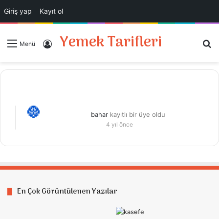
Giriş yap
Kayıt ol
Yemek Tarifleri
A
Giriş Yap
Menü
bahar
kayıtlı bir üye oldu
4 yıl önce
En Çok Görüntülenen Yazılar