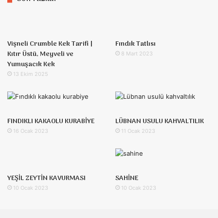
Vişneli Crumble Kek Tarifi |
Fındık Tatlısı
Kıtır Üstü, Meyveli ve
8 Mart 2023
Yumuşacık Kek
13 Ekim 2025
FINDIKLI KAKAOLU KURABİYE
LÜBNAN USULU KAHVALTILIK
16 Ocak 2023
11 Ocak 2023
YEŞİL ZEYTİN KAVURMASI
SAHİNE
10 Ocak 2023
10 Ocak 2023