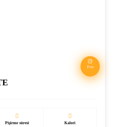
Print
TE
Pişirme süresi
Kalori