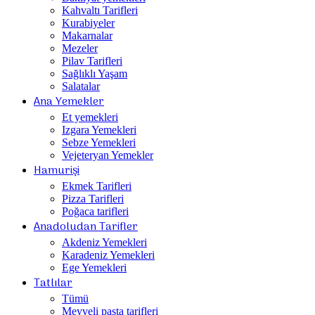
Kahvaltı Tarifleri
Kurabiyeler
Makarnalar
Mezeler
Pilav Tarifleri
Sağlıklı Yaşam
Salatalar
Ana Yemekler
Et yemekleri
Izgara Yemekleri
Sebze Yemekleri
Vejeteryan Yemekler
Hamurişi
Ekmek Tarifleri
Pizza Tarifleri
Poğaca tarifleri
Anadoludan Tarifler
Akdeniz Yemekleri
Karadeniz Yemekleri
Ege Yemekleri
Tatlılar
Tümü
Meyveli pasta tarifleri