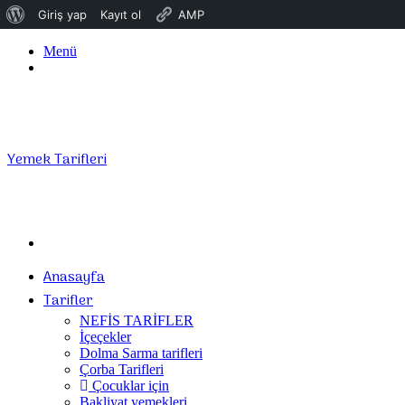
WordPress
Giriş yap
Kayıt ol
AMP
hakkında
Menü
Giriş
Yap
Yemek Tarifleri
Arama
yap
Anasayfa
...
Tarifler
NEFİS TARİFLER
İçeçekler
Dolma Sarma tarifleri
Çorba Tarifleri
Çocuklar için
Bakliyat yemekleri