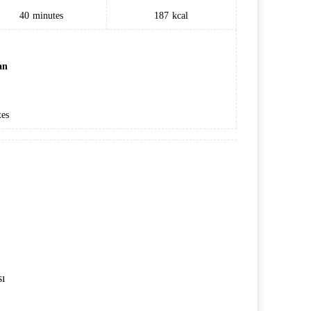
40
minutes
187
kcal
an
es
sı