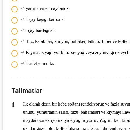
✅ yarım demet maydanoz
✅ 1 çay kaşığı karbonat
✅1 çay bardağı su
✅ Tuz, karabiber, kimyon, pulbiber, tatlı toz biber ve köfte 
✅ Kıyma az yağlıysa biraz sıvıyağ veya zeytinyağı ekleyebili
✅ 1 adet yumurta.
Talimatlar
İlk olarak derin bir kaba soğanı rendeliyoruz ve fazla suy
ununu, yumurtanın sarısı, tuzu, baharatları ve kıymayı ila
maydanozu ekliyoruz iyice yoğuruyoruz. Yoğururken biraz
okadar güzel olur köfte daha sonra 2-3 saat dinlendiriyoru