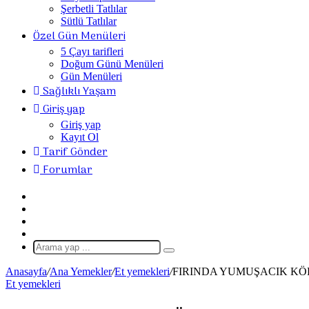
Şerbetli Tatlılar
Sütlü Tatlılar
Özel Gün Menüleri
5 Çayı tarifleri
Doğum Günü Menüleri
Gün Menüleri
Sağlıklı Yaşam
Giriş yap
Giriş yap
Kayıt Ol
Tarif Gönder
Forumlar
Giriş
Yap
Rastgele
Makale
Kenar
Bölmesi
Dış
görünümü
Arama
değiştir
yap
Anasayfa
/
Ana Yemekler
/
Et yemekleri
/
FIRINDA YUMUŞACIK KÖ
...
Et yemekleri