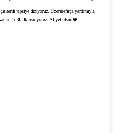
ğıt serili tepsiye diziyoruz. Üzerinefırça yardımıyla
 kadar 25-30 dkpişiriyoruz. Afiyet olsun❤️