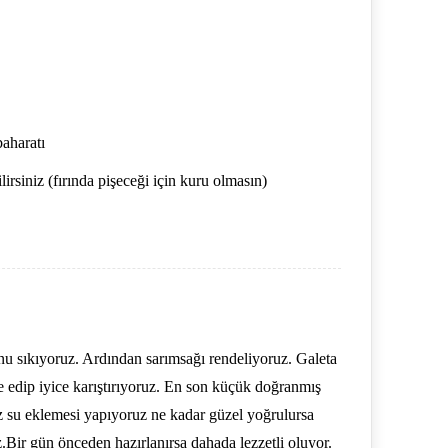
baharatı
rsiniz (fırında pişeceği için kuru olmasın)
unu sıkıyoruz. Ardından sarımsağı rendeliyoruz. Galeta
ve edip iyice karıştırıyoruz. En son küçük doğranmış
 su eklemesi yapıyoruz ne kadar güzel yoğrulursa
z.Bir gün önceden hazırlanırsa dahada lezzetli oluyor.