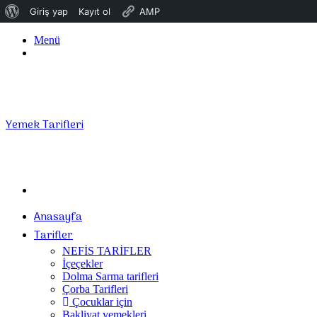
WordPress
Giriş yap
Kayıt ol
AMP
hakkında
Menü
Giriş
Yap
Yemek Tarifleri
Arama
yap
Anasayfa
...
Tarifler
NEFİS TARİFLER
İçeçekler
Dolma Sarma tarifleri
Çorba Tarifleri
Çocuklar için
Bakliyat yemekleri