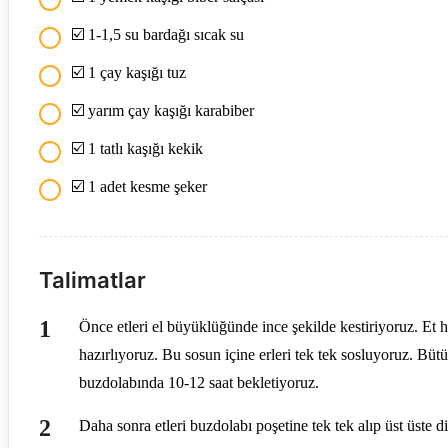
☑️ 1-1,5 su bardağı sıcak su
☑️ 1 çay kaşığı tuz
☑️ yarım çay kaşığı karabiber
☑️ 1 tatlı kaşığı kekik
☑️ 1 adet kesme şeker
Talimatlar
Önce etleri el büyüklüğünde ince şekilde kestiriyoruz. Et h
hazırlıyoruz. Bu sosun içine erleri tek tek sosluyoruz. Bütün
buzdolabında 10-12 saat bekletiyoruz.
Daha sonra etleri buzdolabı poşetine tek tek alıp üst üste di