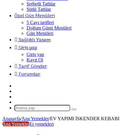
Şerbetli Tatlılar
Sütlü Tatlılar
Özel Gün Menüleri
5 Çayı tarifleri
Doğum Günü Menüleri
Gün Menüleri
Sağlıklı Yaşam
Giriş yap
Giriş yap
Kayıt Ol
Tarif Gönder
Forumlar
Giriş
Yap
Rastgele
Makale
Kenar
Bölmesi
Dış
görünümü
Arama
değiştir
yap
Anasayfa
/
Ana Yemekler
/
EV YAPIMI İSKENDER KEBABI
...
Ana Yemekler
Et yemekleri