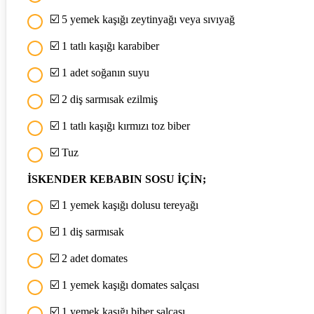
☑️ 5 yemek kaşığı zeytinyağı veya sıvıyağ
☑️ 1 tatlı kaşığı karabiber
☑️ 1 adet soğanın suyu
☑️ 2 diş sarmısak ezilmiş
☑️ 1 tatlı kaşığı kırmızı toz biber
☑️ Tuz
İSKENDER KEBABIN SOSU İÇİN;
☑️ 1 yemek kaşığı dolusu tereyağı
☑️ 1 diş sarmısak
☑️ 2 adet domates
☑️ 1 yemek kaşığı domates salçası
☑️ 1 yemek kaşığı biber salçası