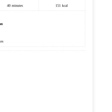
40
minutes
151
kcal
an
es