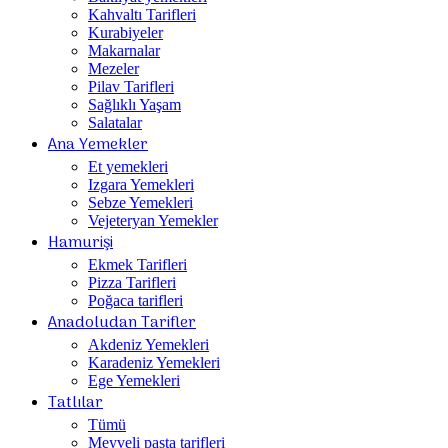
Kahvaltı Tarifleri
Kurabiyeler
Makarnalar
Mezeler
Pilav Tarifleri
Sağlıklı Yaşam
Salatalar
Ana Yemekler
Et yemekleri
Izgara Yemekleri
Sebze Yemekleri
Vejeteryan Yemekler
Hamurişi
Ekmek Tarifleri
Pizza Tarifleri
Poğaca tarifleri
Anadoludan Tarifler
Akdeniz Yemekleri
Karadeniz Yemekleri
Ege Yemekleri
Tatlılar
Tümü
Meyveli pasta tarifleri