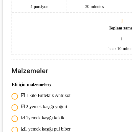
4
porsiyon
30
minutes
Toplam zam
1
hour
10
minut
Malzemeler
Eti için malzemeler;
☑️ 1 kilo Bifteklik Antrikot
☑️ 2 yemek kaşığı yoğurt
☑️ 1yemek kaşığı kekik
☑️1 yemek kaşığı pul biber