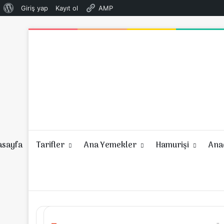
WordPress
Giriş yap
Kayıt ol
AMP
hakkında
asayfa
Tarifler
Ana Yemekler
Hamurişi
Anad