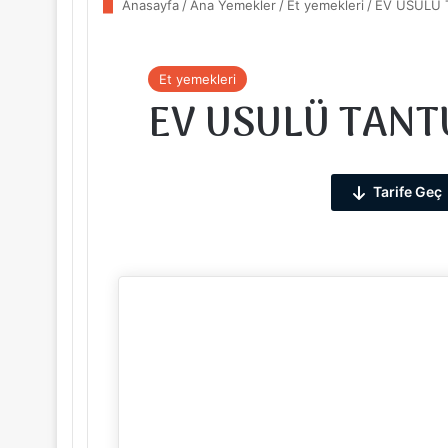
Anasayfa
/
Ana Yemekler
/
Et yemekleri
/
EV USULÜ 
Et yemekleri
EV USULÜ TANT
Tarife Geç