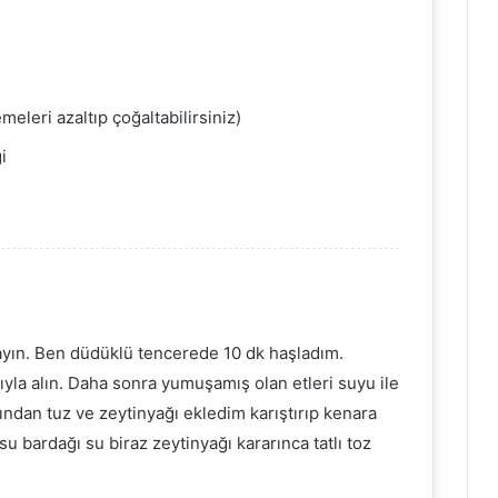
meleri azaltıp çoğaltabilirsiniz)
i
̆rayın. Ben düdüklü tencerede 10 dk haşladım.
ımıyla alın. Daha sonra yumuşamış olan etleri suyu ile
ından tuz ve zeytinyağı ekledim karıştırıp kenara
su bardağı su biraz zeytinyağı kararınca tatlı toz