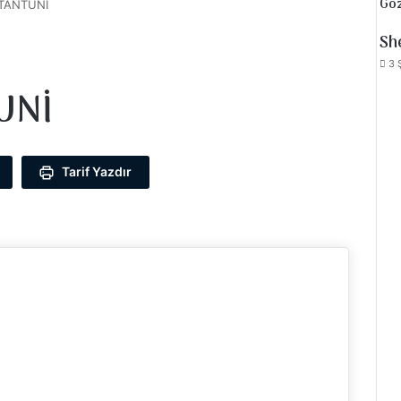
Göz
TANTUNİ
Kap
Sh
3 
UNİ
Tarif Yazdır