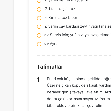
☑️ yarım demet maydanoz
☑️ 1 tatlı kaşığı tuz
☑️ Kırmızı toz biber
☑️ yarım çay bardağı zeytinyağı ( malze
👉 Servis için; yufka veya lavaş ekmeğ
👉 Ayran
Talimatlar
Etleri çok küçük olaçak şekilde dog
Üzerine çıkan köpükleri kaşık yard
beraber geniş tavaya ilave ettim. Ard
doğru çekip ortasını açıyoruz. Yarım 
biber ekleyip bir iki tur çevirelim.