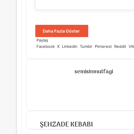
Daha Fazla Göster
Paylaş
Facebook
X
LinkedIn
Tumblr
Pinterest
Reddit
VK
semisinmutfagi
Instagram
ŞEHZADE KEBABI
ŞEHZADE
KEBABI