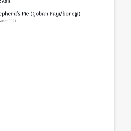
 Atın
alı
epherd’s Pie (Çoban Payı/böreği)
Şubat 2021