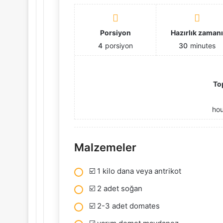
Porsiyon
Hazırlık zaman
4
porsiyon
30
minutes
To
ho
Malzemeler
☑️ 1 kilo dana veya antrikot
☑️ 2 adet soğan
☑️ 2-3 adet domates