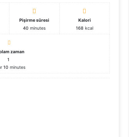
ı
Pişirme süresi
Kalori
40
minutes
168
kcal
plam zaman
1
ur
10
minutes