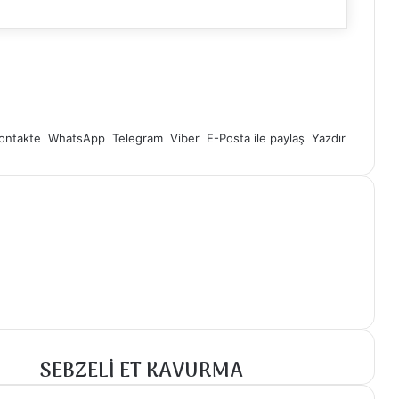
ontakte
WhatsApp
Telegram
Viber
E-Posta ile paylaş
Yazdır
SEBZELİ ET KAVURMA
SEBZELİ
ET