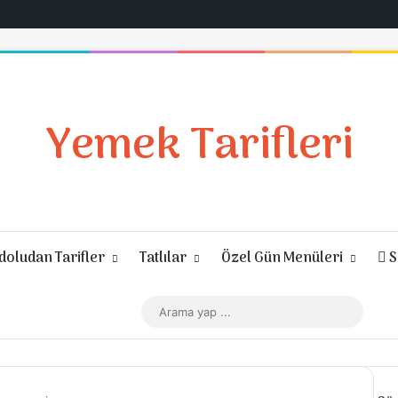
Yemek Tarifleri
oludan Tarifler
Tatlılar
Özel Gün Menüleri
S
Giriş Yap
Rastgele Makale
Kenar Bölmesi
Dış görünümü değiştir
Arama
yap
...