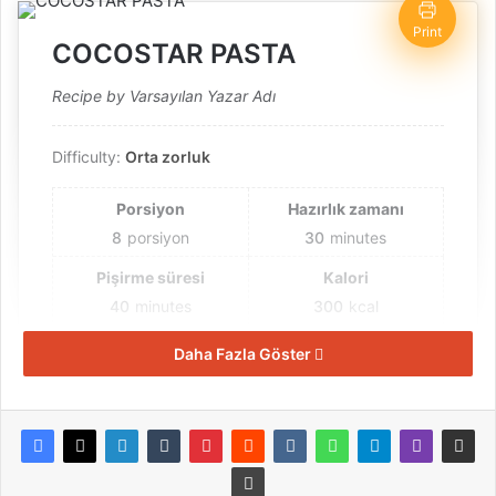
Print
COCOSTAR PASTA
Recipe by Varsayılan Yazar Adı
Difficulty:
Orta zorluk
Porsiyon
Hazırlık zamanı
8
porsiyon
30
minutes
Pişirme süresi
Kalori
40
minutes
300
kcal
Toplam zaman
Daha Fazla Göster
1
hour
10
minutes
Malzemeler