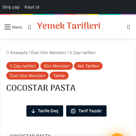
Giriş yap
Kayıt ol
Yemek Tarifleri
Ar
Giriş Yap
Menü
Anasayfa
/
Özel Gün Menüleri
/
5 Çayı tarifleri
5 Çayı tarifleri
Gün Menüleri
Kek Tarifleri
Özel Gün Menüleri
Tatlılar
COCOSTAR PASTA
Tarife Geç
Tarif Yazdır