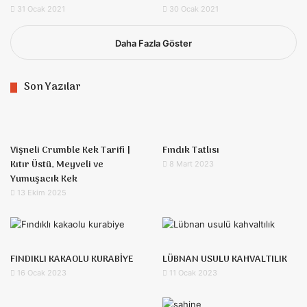
31 Ocak 2021
30 Ocak 2021
Daha Fazla Göster
Son Yazılar
Vişneli Crumble Kek Tarifi |
Fındık Tatlısı
Kıtır Üstü, Meyveli ve
8 Mart 2023
Yumuşacık Kek
13 Ekim 2025
FINDIKLI KAKAOLU KURABİYE
LÜBNAN USULU KAHVALTILIK
16 Ocak 2023
11 Ocak 2023