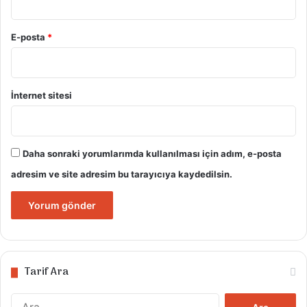
Su bardağı süt ile kekin her tarafı eşit
şekilde ıslatılır.Üzerine hazırlanmış olan
E-posta
*
cocostar harcı eşit şekilde yayılıp düzgün bir
zemin hazırlanır.
İnternet sitesi
Son olarak hazırlanmış olan ganajı pastanın
üzerine gezdirilir.buzdolabında 4-5 saat
dinlendirmeye bırakılır.Dilimleyip isteğe
Daha sonraki yorumlarımda kullanılması için adım, e-posta
bağlı süslenir.
adresim ve site adresim bu tarayıcıya kaydedilsin.
Su bardağım 200 ml
Çay bardağım ise 110 ml lik
Tarif Ara
Arama: