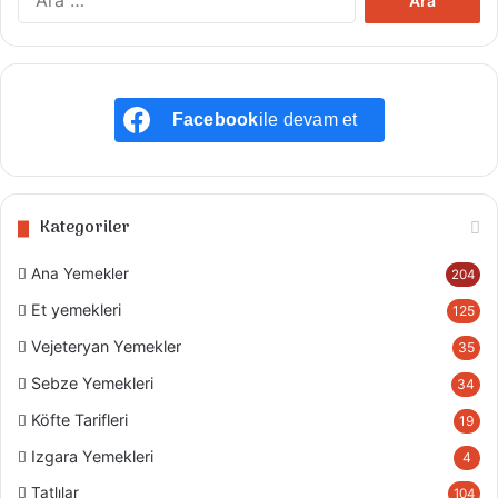
Facebook
ile devam et
Kategoriler
Ana Yemekler
204
Et yemekleri
125
Vejeteryan Yemekler
35
Sebze Yemekleri
34
Köfte Tarifleri
19
Izgara Yemekleri
4
Tatlılar
104