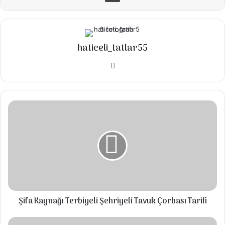
▪️4 yumurta
▪️1 su bardağı şeker
haticeli_tatlar55
▪️1 çay bardağı ılık su
Instagram
▪️1 çay bardağı sıvı yağ
▪️1 paket vanilya
Şifa
▪️3 yemek kaşığı kakao
Kaynağı
▪️1,5 -2 su bardağı un KONTROLLÜ lütfen
Terbiyeli
Şehriyeli
▪️1 tatlı kaşığı kabartma tozu
Tavuk
Çorbası
Islatmak İçin:
Tarifi
▪️1 su bardağı süt
Cocostar İçin:
Şifa Kaynağı Terbiyeli Şehriyeli Tavuk Çorbası Tarifi
▪️2 paket krem şanti
SÜTLÜ