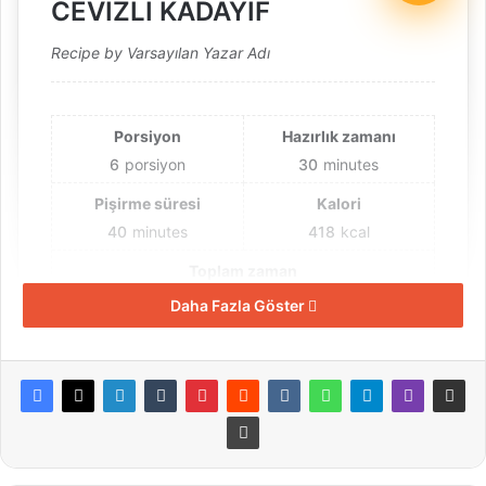
CEVİZLİ KADAYIF
Recipe by Varsayılan Yazar Adı
Porsiyon
Hazırlık zamanı
6
porsiyon
30
minutes
Pişirme süresi
Kalori
40
minutes
418
kcal
Toplam zaman
1
Daha Fazla Göster
hour
10
minutes
Malzemeler
500 gr tel kadayıf