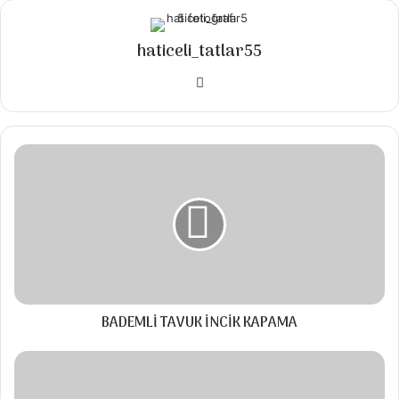
250 gr tereyağı
1 su bardağı çekilmiş ceviz
haticeli_tatlar55
ŞERBETİ IÇİN
Instagram
3 su bardağı su
3 su bardağı şeker
BADEMLİ
çeyrek limon suyu
TAVUK
İNCİK
KAPAMA
Talimatlar
Öncelikle şerbetimizi
hazırlıyoruz.Tencereye şeker ve suyu ilave
BADEMLİ TAVUK İNCİK KAPAMA
edip kaynatalım.
MALATYA
Kaynadıktan sonra orta ateşte 18-20 dakika
USULÜ
ANIKLI