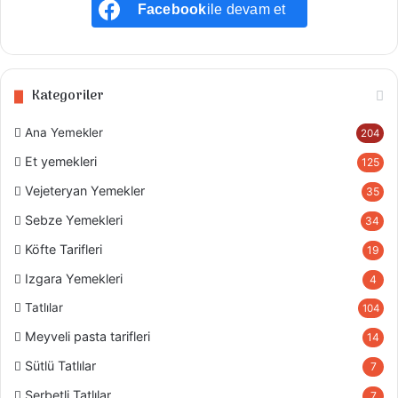
Facebook
ile devam et
Kategoriler
Ana Yemekler
204
Et yemekleri
125
Vejeteryan Yemekler
35
Sebze Yemekleri
34
Köfte Tarifleri
19
Izgara Yemekleri
4
Tatlılar
104
Meyveli pasta tarifleri
14
Sütlü Tatlılar
7
Şerbetli Tatlılar
7