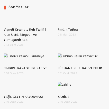
Son Yazılar
Vişneli Crumble Kek Tarifi |
Fındık Tatlısı
Kıtır Üstü, Meyveli ve
8 Mart 2023
Yumuşacık Kek
13 Ekim 2025
FINDIKLI KAKAOLU KURABİYE
LÜBNAN USULU KAHVALTILIK
16 Ocak 2023
11 Ocak 2023
YEŞİL ZEYTİN KAVURMASI
SAHİNE
10 Ocak 2023
10 Ocak 2023