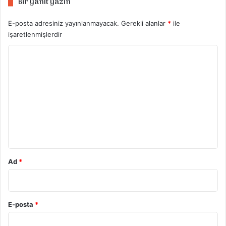
Bir yanıt yazın
E-posta adresiniz yayınlanmayacak.
Gerekli alanlar
*
ile
işaretlenmişlerdir
Y
o
r
u
m
*
Ad
*
E-posta
*