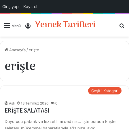
Giriş yap
Kayıt ol
Yemek Tarifleri
A
Giriş Yap
Menü
Anasayfa
/
erişte
erişte
Çeşitli Kategori
Aslı
18 Temmuz 2020
0
ERİŞTE SALATASI
Doyurucu patarik ve lezzetli mi dediniz... İşte burada Erişte
salatası, mükemmel baharatlarıyla ağzınıza layık