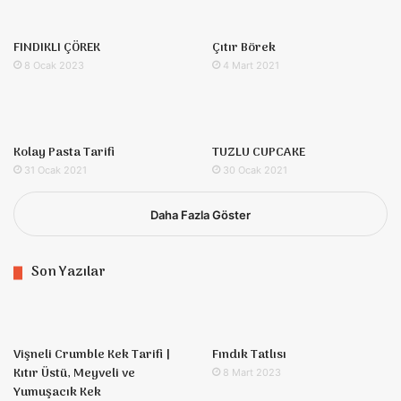
FINDIKLI ÇÖREK
Çıtır Börek
8 Ocak 2023
4 Mart 2021
Kolay Pasta Tarifi
TUZLU CUPCAKE
31 Ocak 2021
30 Ocak 2021
Daha Fazla Göster
Son Yazılar
Vişneli Crumble Kek Tarifi |
Fındık Tatlısı
Kıtır Üstü, Meyveli ve
8 Mart 2023
Yumuşacık Kek