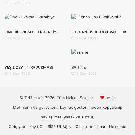
13 Ekim 2025
FINDIKLI KAKAOLU KURABİYE
LÜBNAN USULU KAHVALTILIK
16 Ocak 2023
11 Ocak 2023
YEŞİL ZEYTİN KAVURMASI
SAHİNE
10 Ocak 2023
10 Ocak 2023
© Telif Hakkı 2026, Tüm Hakları Saklıdır |
nefiis
Metinlerin ve görsellerin kaynak gösterilmeden kopyalanıp
paylaşılması yasak ve suçtur.
Giriş yap
Kayıt Ol
BİZE ULAŞIN
Gizlilik politikası
Hakkında