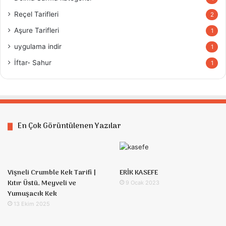
Reçel Tarifleri
2
Aşure Tarifleri
1
uygulama indir
1
İftar- Sahur
1
En Çok Görüntülenen Yazılar
Vişneli Crumble Kek Tarifi |
ERİK KASEFE
Kıtır Üstü, Meyveli ve
9 Ocak 2023
Yumuşacık Kek
13 Ekim 2025