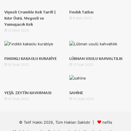
Vişneli Crumble Kek Tarifi |
Fındık Tatlısı
Kıtır Üstü, Meyveli ve
8 Mart 2023
Yumuşacık Kek
13 Ekim 2025
FINDIKLI KAKAOLU KURABİYE
LÜBNAN USULU KAHVALTILIK
16 Ocak 2023
11 Ocak 2023
YEŞİL ZEYTİN KAVURMASI
SAHİNE
10 Ocak 2023
10 Ocak 2023
© Telif Hakkı 2026, Tüm Hakları Saklıdır |
nefiis