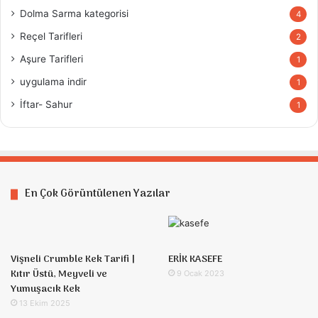
Dolma Sarma kategorisi
4
Reçel Tarifleri
2
Aşure Tarifleri
1
uygulama indir
1
İftar- Sahur
1
En Çok Görüntülenen Yazılar
Vişneli Crumble Kek Tarifi |
ERİK KASEFE
Kıtır Üstü, Meyveli ve
9 Ocak 2023
Yumuşacık Kek
13 Ekim 2025