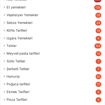
Et yemekleri
125
Vejeteryan Yemekler
35
Sebze Yemekleri
34
Köfte Tarifleri
19
Izgara Yemekleri
4
Tatlılar
104
Meyveli pasta tarifleri
14
Sütlü Tatlılar
7
Şerbetli Tatlılar
7
Hamurişi
82
Poğaca tarifleri
27
Ekmek Tarifleri
9
Pizza Tarifleri
9