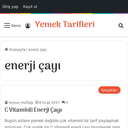
Giriş yap
Kayıt ol
Yemek Tarifleri
A
Giriş Yap
Menü
Anasayfa
/
enerji çayı
enerji çayı
İçeçekler
ikosun_mutfağı
8 Ocak 2021
0
C Vitaminli Enerji Çayı
Bugün sizlere yemek değilde çok vitaminli bir tarif paylaşmak
istiyorum. Çok pratik bir C Vitaminli enerji çayı hazırlamak ister